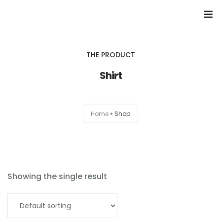
Domů
THE PRODUCT
Přehled seminářů a jiných akcí
Shirt
Semináře
Home
Shop
Konzultace
Tematické workshopy
Moje kniha
Showing the single result
O nás
Add to cart
Kontakt