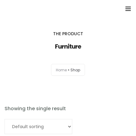
Domů
THE PRODUCT
Přehled seminářů a jiných akcí
Furniture
Semináře
Home
Shop
Konzultace
Tematické workshopy
Moje kniha
Showing the single result
O nás
Add to cart
Kontakt